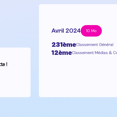
Avril 2024
10 Mo
231ème
Classement Général
12ème
Classement Médias & C
te !