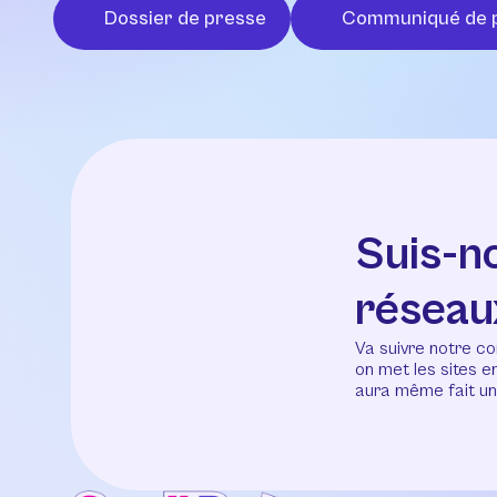
Dossier de presse
Communiqué de 
Suis-n
réseau
Va suivre notre co
on met les sites 
aura même fait un 