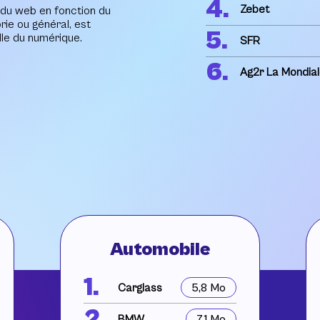
4.
Zebet
 du web en fonction du
rie ou général, est
5.
lle du numérique.
SFR
6.
Ag2r La Mondia
Automobile
1.
Carglass
5,8 Mo
2.
BMW
7,1 Mo