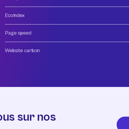
EcoIndex
Page speed
Website carbon
ous sur nos