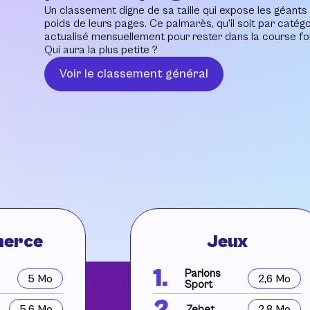
Un classement digne de sa taille qui expose les géants
poids de leurs pages. Ce palmarès, qu'il soit par catégo
actualisé mensuellement pour rester dans la course fo
Qui aura la plus petite ?
Voir le classement général
erce
Jeux
1.
Parions
5 Mo
2,6 Mo
Sport
2.
5,6 Mo
Zebet
2,8 Mo