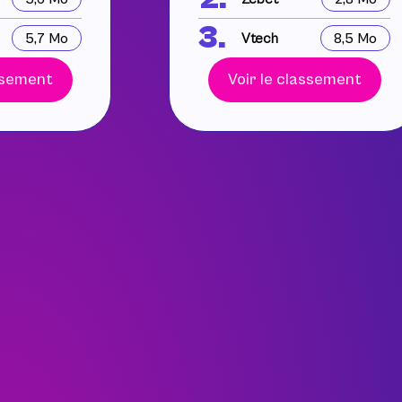
3.
5,7 Mo
Vtech
8,5 Mo
assement
Voir le classement