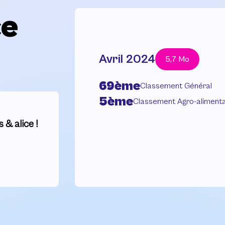
ce
Avril 2024
5,7 Mo
69ème
Classement Général
5ème
Classement Agro-alimenta
 & alice !