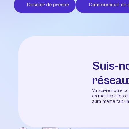
Dossier de presse
Communiqué de 
Suis-n
réseau
Va suivre notre co
on met les sites 
aura même fait un 