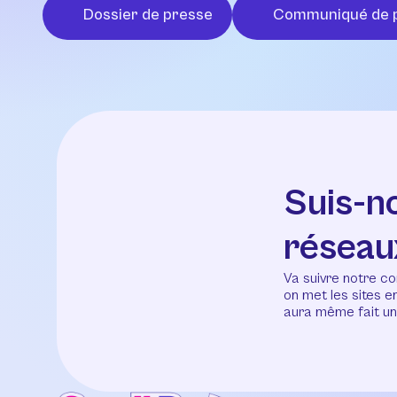
Dossier de presse
Communiqué de 
Suis-n
réseau
Va suivre notre co
on met les sites 
aura même fait un 