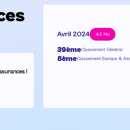
ces
Avril 2024
4,5 Mo
39ème
Classement Général
8ème
Classement Banque & As
ssurances !