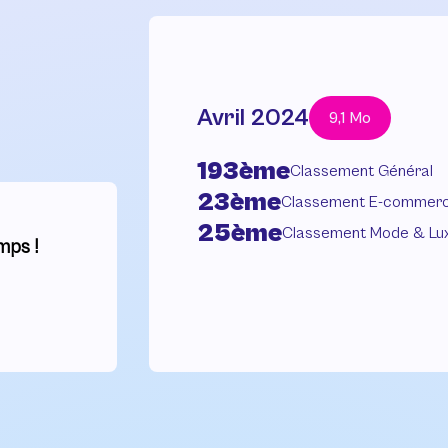
Avril 2024
9,1 Mo
193ème
Classement Général
23ème
Classement E-commer
25ème
Classement Mode & Lu
mps !