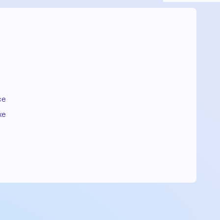
ce
xe