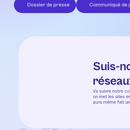
Dossier de presse
Communiqué de 
Suis-n
réseau
Va suivre notre co
on met les sites 
aura même fait un 