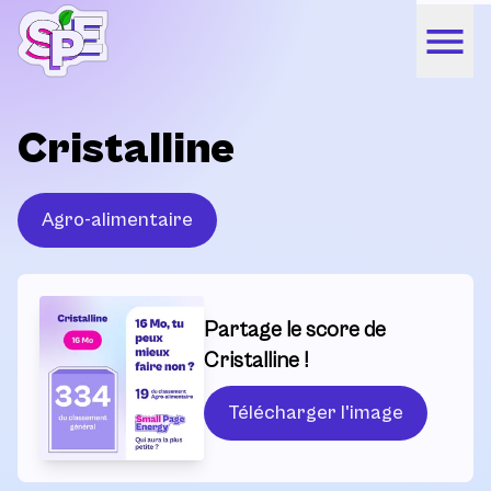
Cristalline
Agro-alimentaire
Partage le score de
Cristalline !
Télécharger l'image