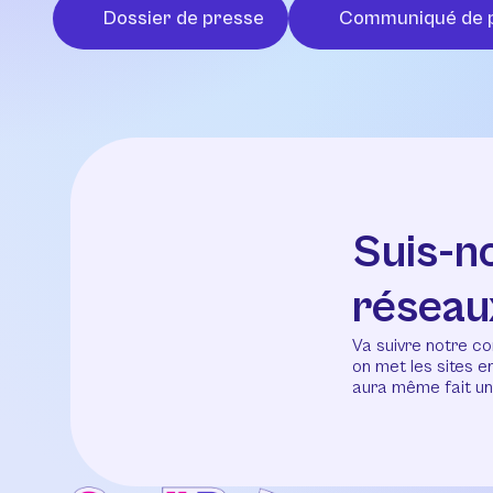
Dossier de presse
Communiqué de 
Suis-n
réseau
Va suivre notre co
on met les sites 
aura même fait un 