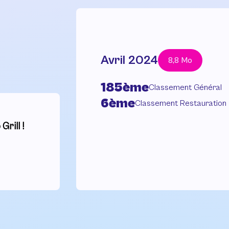
Avril 2024
8,8 Mo
185ème
Classement Général
6ème
Classement Restauration
rill !