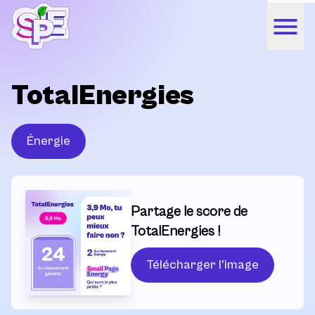
TotalEnergies
Énergie
Partage le score de
TotalEnergies !
Télécharger l'image