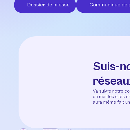
Dossier de presse
Communiqué de 
Suis-n
réseau
Va suivre notre co
on met les sites 
aura même fait un 