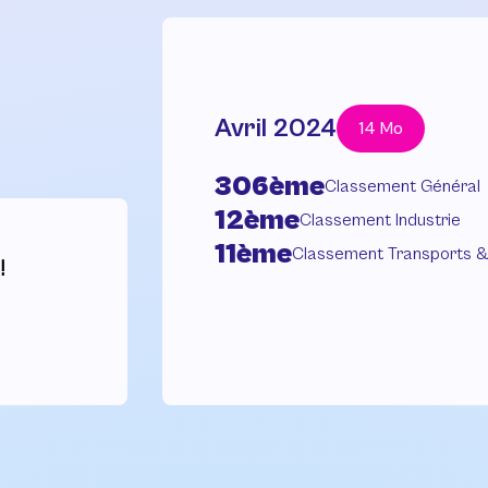
Avril 2024
14 Mo
306ème
Classement Général
12ème
Classement Industrie
11ème
Classement Transports & 
!