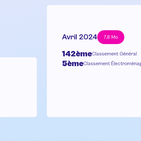
Avril 2024
7,8 Mo
142ème
Classement Général
5ème
Classement Électroména