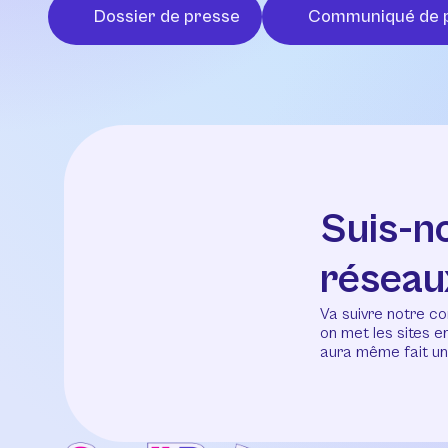
Dossier de presse
Communiqué de 
Suis-n
réseau
Va suivre notre co
on met les sites 
aura même fait un 