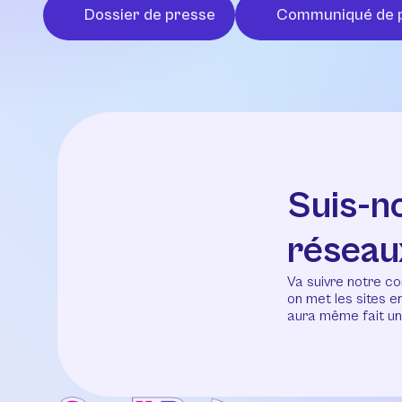
Dossier de presse
Communiqué de 
Suis-n
réseau
Va suivre notre co
on met les sites 
aura même fait un 