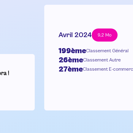
Avril 2024
9,2 Mo
199ème
Classement Général
26ème
Classement Autre
27ème
Classement E-commer
ra !