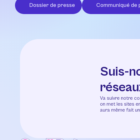
Dossier de presse
Communiqué de 
Suis-n
réseau
Va suivre notre co
on met les sites 
aura même fait un 