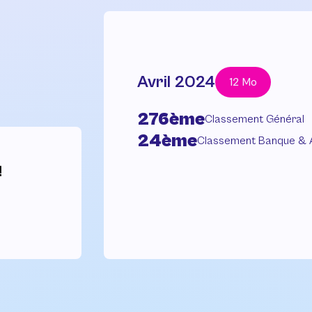
Avril 2024
12 Mo
276ème
Classement Général
24ème
Classement Banque & 
!