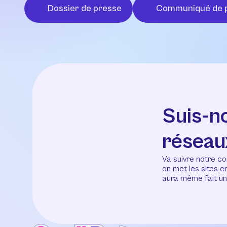
Dossier de presse
Communiqué de 
Suis-n
réseau
Va suivre notre co
on met les sites 
aura même fait un 