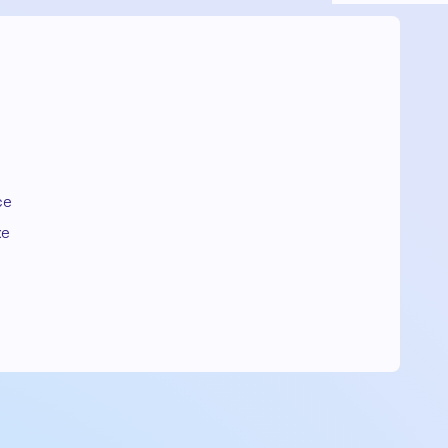
ce
xe