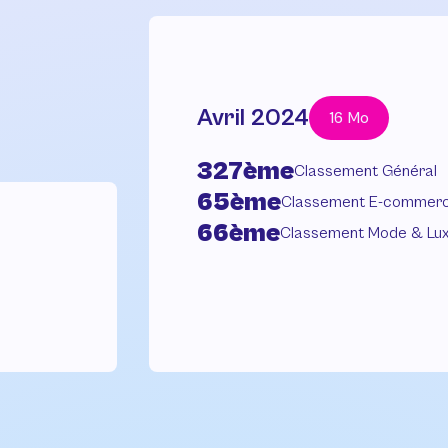
Avril 2024
16 Mo
327ème
Classement Général
65ème
Classement E-commer
66ème
Classement Mode & Lu