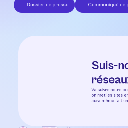
Dossier de presse
Communiqué de 
Suis-n
réseau
Va suivre notre co
on met les sites 
aura même fait un 