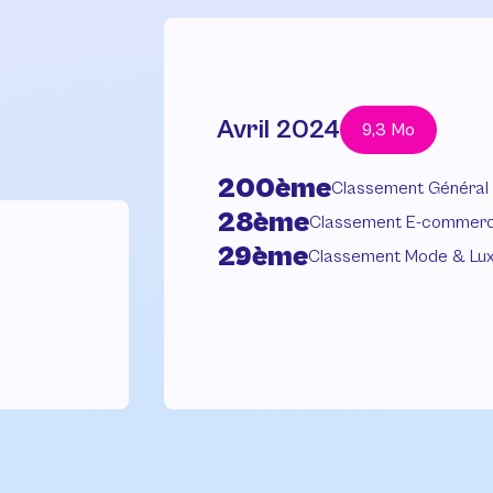
Avril 2024
9,3 Mo
200ème
Classement Général
28ème
Classement E-commer
29ème
Classement Mode & Lu