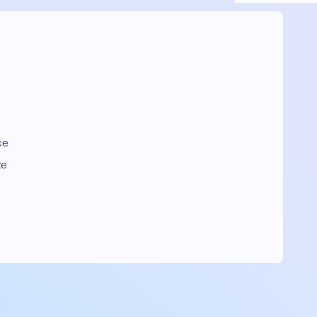
ce
xe