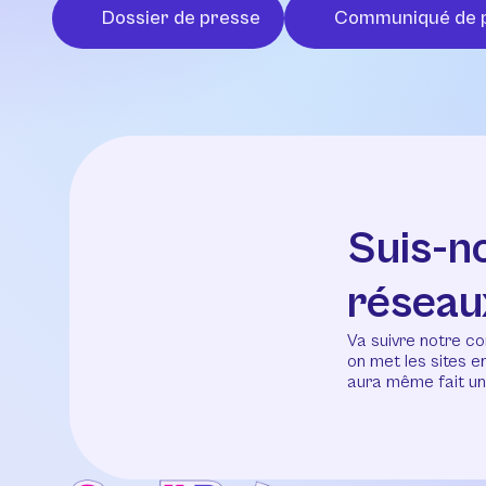
Dossier de presse
Communiqué de 
Suis-n
réseau
Va suivre notre co
on met les sites 
aura même fait un 