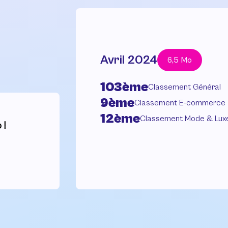
Avril 2024
6,5 Mo
103ème
Classement Général
9ème
Classement E-commerce
12ème
Classement Mode & Lux
 !