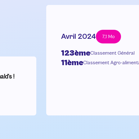
Avril 2024
7,1 Mo
123ème
Classement Général
11ème
Classement Agro-aliment
ld’s !