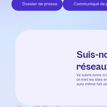
Dossier de presse
Communiqué de 
Suis-n
réseau
Va suivre notre co
on met les sites 
aura même fait un 