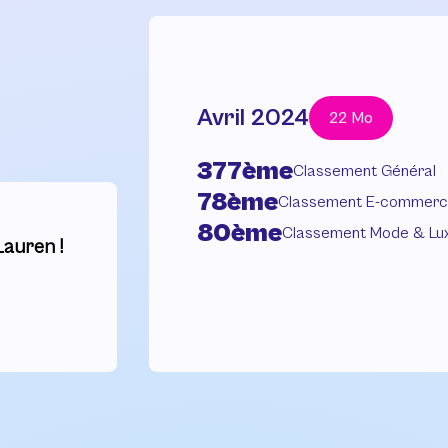
Avril 2024
22 Mo
377ème
Classement Général
78ème
Classement E-commer
80ème
Classement Mode & Lu
Lauren !