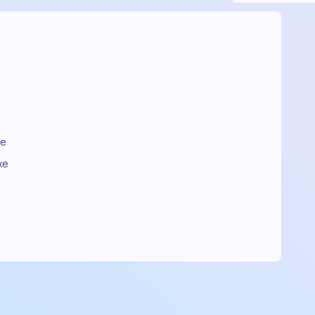
ce
xe