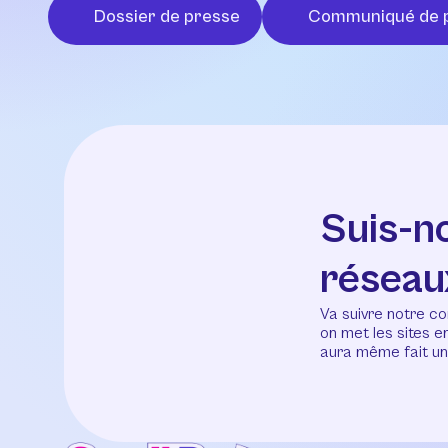
Dossier de presse
Communiqué de 
Suis-n
réseau
Va suivre notre co
on met les sites 
aura même fait un 