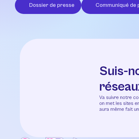
Dossier de presse
Communiqué de 
Suis-n
réseau
Va suivre notre co
on met les sites 
aura même fait un 