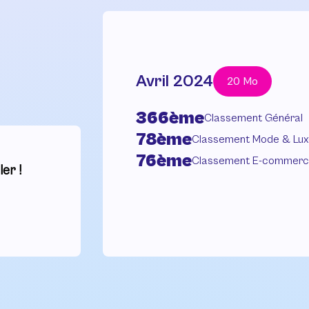
Avril 2024
20 Mo
366ème
Classement Général
78ème
Classement Mode & Lux
76ème
Classement E-commer
er !