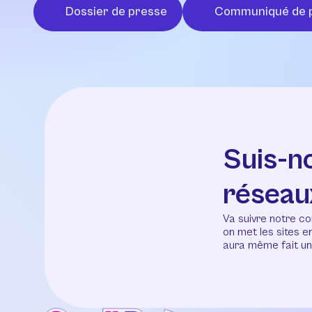
Dossier de presse
Communiqué de 
Suis-n
réseau
Va suivre notre co
on met les sites 
aura même fait un 