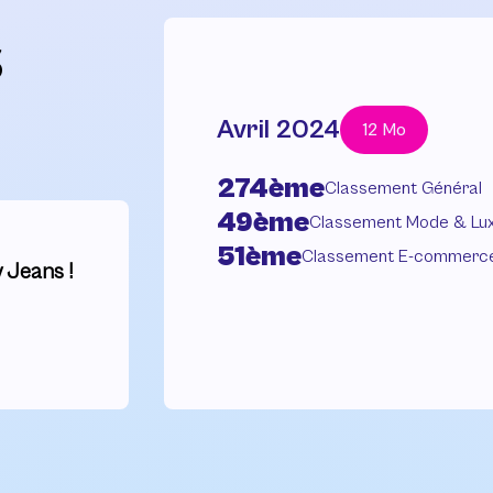
s
Avril 2024
12 Mo
274ème
Classement Général
49ème
Classement Mode & Lu
51ème
Classement E-commerc
 Jeans !