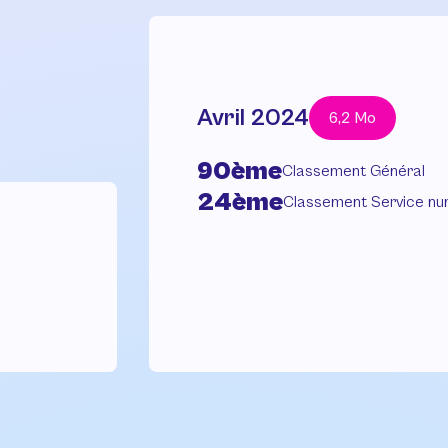
Avril 2024
6,2 Mo
90ème
Classement Général
24ème
Classement Service nu