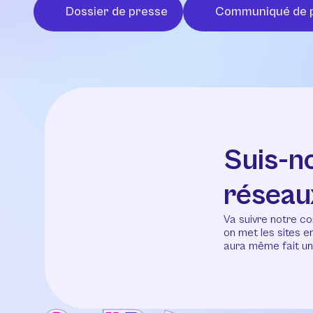
Dossier de presse
Communiqué de 
Suis-n
réseau
Va suivre notre co
on met les sites 
aura même fait un 