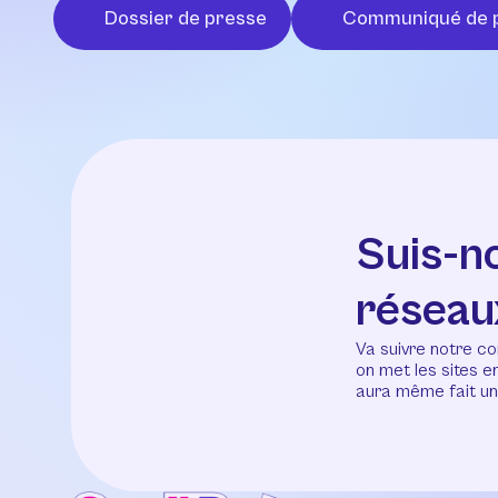
Dossier de presse
Communiqué de 
Suis-n
réseau
Va suivre notre co
on met les sites 
aura même fait un 