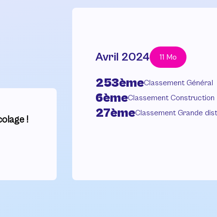
Avril 2024
11 Mo
253ème
Classement Général
6ème
Classement Construction
27ème
Classement Grande dist
olage !