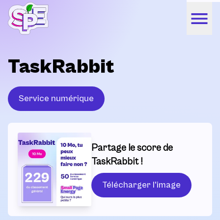
TaskRabbit
Service numérique
Partage le score de
TaskRabbit !
Télécharger l'image