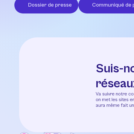
Dossier de presse
Communiqué de 
Suis-n
réseau
Va suivre notre co
on met les sites 
aura même fait un 