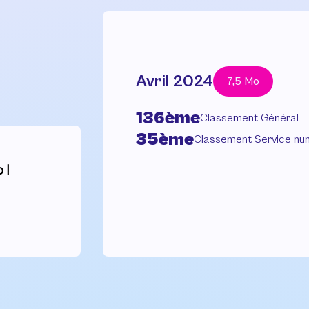
Avril 2024
7,5 Mo
136ème
Classement Général
35ème
Classement Service nu
 !