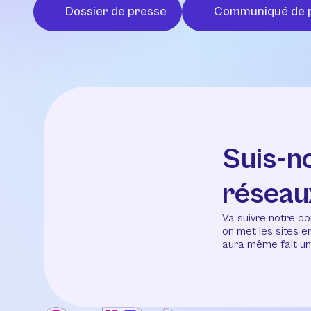
Dossier de presse
Communiqué de 
Suis-n
réseau
Va suivre notre co
on met les sites 
aura même fait un 