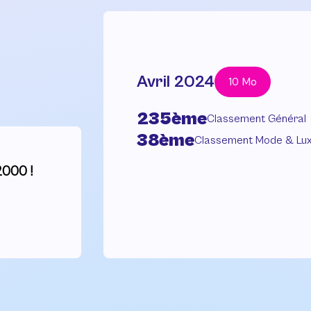
Avril 2024
10 Mo
235ème
Classement Général
38ème
Classement Mode & Lu
2000 !