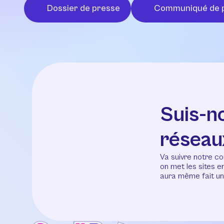
Dossier de presse
Communiqué de 
Suis-n
réseau
Va suivre notre co
on met les sites 
aura même fait un 