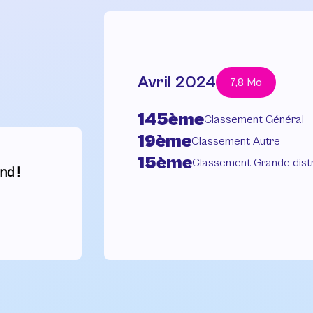
Avril 2024
7,8 Mo
145ème
Classement Général
19ème
Classement Autre
15ème
Classement Grande distr
nd !