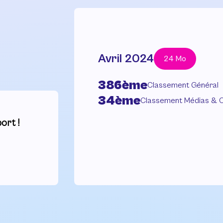
Avril 2024
24 Mo
386ème
Classement Général
34ème
Classement Médias & 
ort !