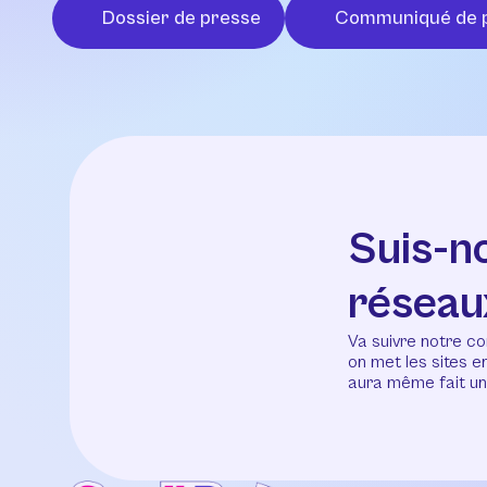
Dossier de presse
Communiqué de 
Suis-n
réseau
Va suivre notre co
on met les sites 
aura même fait un 