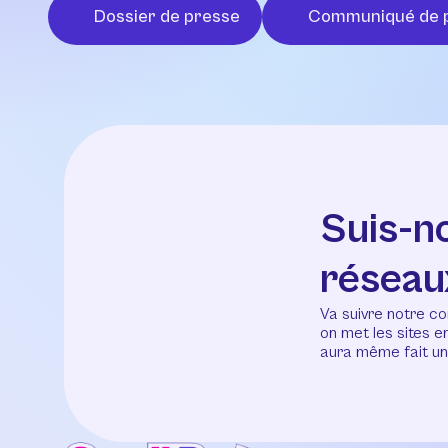
Dossier de presse
Communiqué de 
Suis-n
réseau
Va suivre notre co
on met les sites 
aura même fait un 