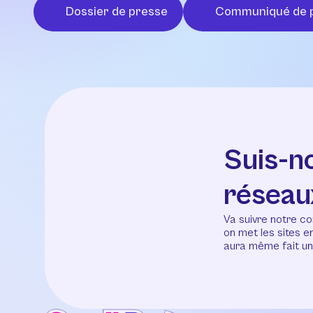
Dossier de presse
Communiqué de 
Suis-n
réseau
Va suivre notre co
on met les sites 
aura même fait un 